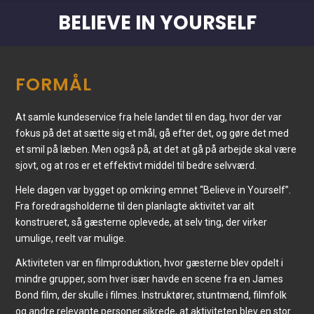
BELIEVE IN YOURSELF
FORMÅL
At samle kundeservice fra hele landet til en dag, hvor der var
fokus på det at sætte sig et mål, gå efter det, og gøre det med
et smil på læben. Men også på, at det at gå på arbejde skal være
sjovt, og at ros er et effektivt middel til bedre selvværd.
Hele dagen var bygget op omkring emnet “Believe in Yourself”.
Fra foredragsholderne til den planlagte aktivitet var alt
konstrueret, så gæsterne oplevede, at selv ting, der virker
umulige, reelt var mulige.
Aktiviteten var en filmproduktion, hvor gæsterne blev opdelt i
mindre grupper, som hver især havde en scene fra en James
Bond film, der skulle i filmes. Instruktører, stuntmænd, filmfolk
og andre relevante personer sikrede, at aktiviteten blev en stor